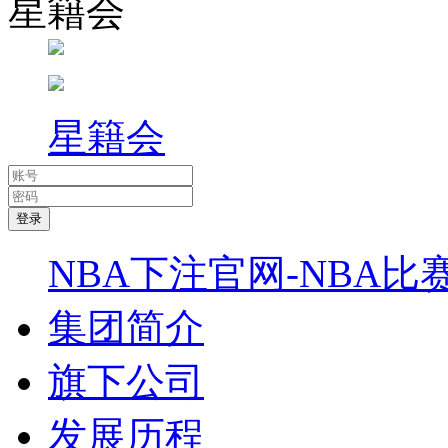
星籍会
星籍会
NBA下注官网-NBA比
集团简介
旗下公司
发展历程