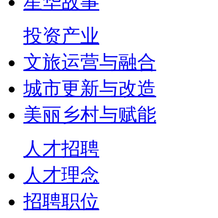
星华故事
投资产业
文旅运营与融合
城市更新与改造
美丽乡村与赋能
人才招聘
人才理念
招聘职位