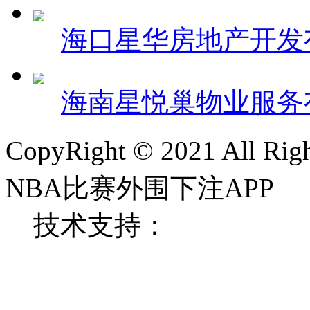
海口星华房地产开发
海南星悦巢物业服务
CopyRight © 2021 All 
NBA比赛外围下注APP
技术支持：